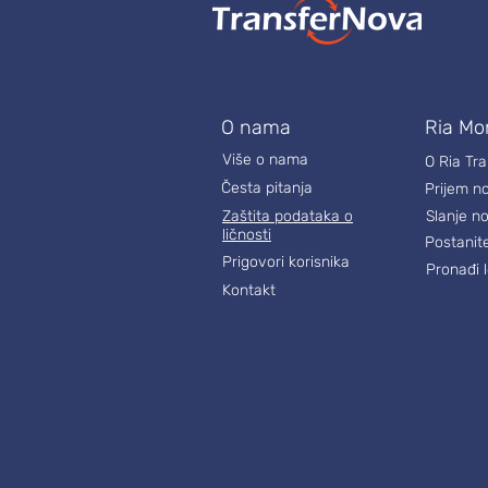
O nama
Ria Mo
Više o nama
O Ria Tr
Česta pitanja
Prijem n
Zaštita podataka o
Slanje n
ličnosti
Postanit
Prigovori korisnika
Pronađi l
Kontakt