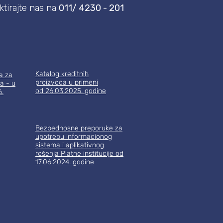
tirajte nas na
011/ 4230 - 201
Katalog kreditnih
a za
proizvoda
u primeni
a - u
od 26.03.2025. godine
6.
Bezbednosne preporuke za
upotrebu informacionog
sistema i aplikativnog
rešenja Platne i
nstitucije od
17.06.2024. godine