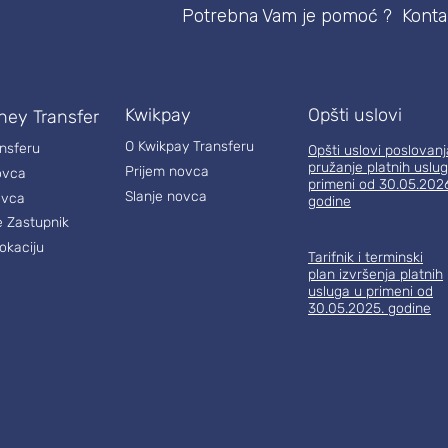
Potrebna Vam je pomoć ? Kontak
Kwikpay
Opšti uslovi
ney Transfer
O Kwikpay Transferu
ansferu
Opšti uslovi poslovanj
pružanje platnih uslug
Prijem novca
ovca
primeni od 30.05.202
Slanje novca
ovca
godine
e Zastupnik
okaciju
Tarifnik i terminski
plan izvršenja platnih
usluga u primeni od
30.05.2025. godine