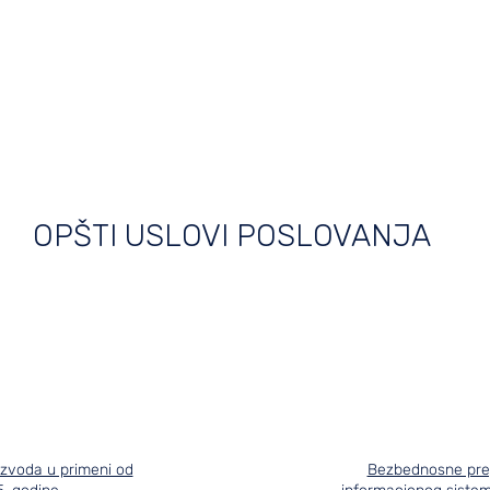
ovca
Lokacije
Opšti uslovi
O nama
Prigo
OPŠTI USLOVI POSLOVANJA
izvoda u primeni od
Bezbednosne pre