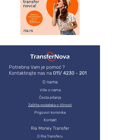
Potrebna Vam je pomoć ?
Kontaktirajte nas na
011/
4230 - 201
O nama
Više o nama
Česta pitanja
Zaštita podataka o ličnosti
Prigovori korisnika
Kontakt
Ria Money Transfer
O Ria Transferu