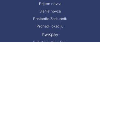
Prijem novca
Slanje novca
Postanite Zastupnik
Pronađi lokaciju
Kwikpay
O Kwikpay Transferu
Prijem novca
Slanje novca
Opšti uslovi
Katalog kreditnih proizvoda
u primeni od
26.03.2025. godine
Bezbednosne preporuke za upotrebu
informacionog sistema i aplikativnog rešenja Platne
i
nstitucije od 17.06.2024. godine
Opšti uslovi poslovanja za pružanje platnih usluga -
u primeni od 30.05.2026. godine
Tarifnik i terminski plan izvršenja platnih usluga u
primeni od 30.05.2025. godine
© 2024
TransferNova
. All Rights Reserved.