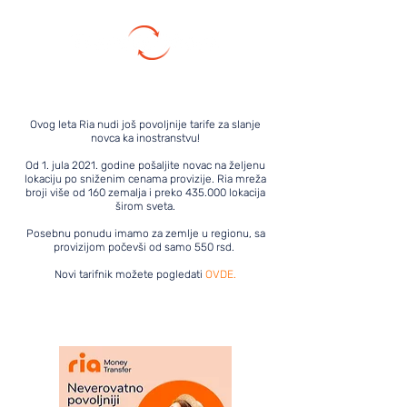
Ovog leta Ria nudi još povoljnije tarife za slanje
novca ka inostranstvu!
Od 1. jula 2021. godine pošaljite novac na željenu
lokaciju po sniženim cenama provizije. Ria mreža
broji više od 160 zemalja i preko 435.000 lokacija
širom sveta.
Posebnu ponudu imamo za zemlje u regionu, sa
provizijom počevši od samo 550 rsd.
Novi tarifnik možete pogledati
OVDE.