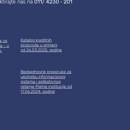
tirajte nas na
011/ 4230 - 201
Katalog kreditnih
a za
proizvoda
u primeni
a - u
od 26.03.2025. godine
6.
Bezbednosne preporuke za
upotrebu informacionog
sistema i aplikativnog
rešenja Platne i
nstitucije od
17.06.2024. godine