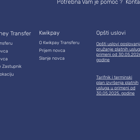
Potrebna Vam je pomoć ? Kontak
Kwikpay
Opšti uslovi
ney Transfer
O Kwikpay Transferu
ansferu
Opšti uslovi poslovanj
pružanje platnih uslug
Prijem novca
ovca
primeni od 30.05.202
Slanje novca
ovca
godine
e Zastupnik
okaciju
Tarifnik i terminski
plan izvršenja platnih
usluga u primeni od
30.05.2025. godine