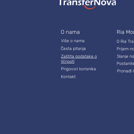
O nama
Ria Mo
Više o nama
O Ria Tr
Česta pitanja
Prijem n
Zaštita podataka o
Slanje n
ličnosti
Postanit
Prigovori korisnika
Pronađi l
Kontakt