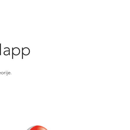
vori
Kontakt
TNapp
orije.